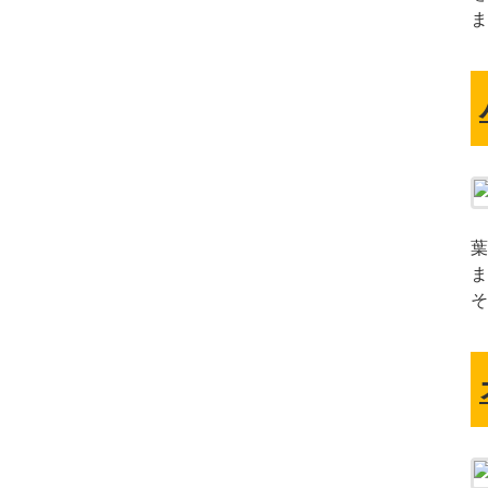
ま
葉
ま
そ