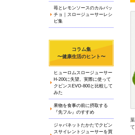
苺とレモンソースのカルパッ
チョ｜スロージューサーレシ
ピ集
コラム集
〜健康生活のヒント〜
ヒューロムスロージューサー
H-200に失望。実際に使って
クビンスEVO-800と比較して
みた
果物を食事の前に摂取する
『先フル』のすすめ
葉
ジャパネットたかたでクビン
て
スサイレントジューサーを買