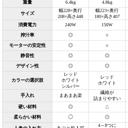
重量
6.4kg
4.8kg
幅228×奥行
幅223×奥行
サイズ
208×高さ448
180×高さ407
消費電力
240W
150W
搾汁率
◎
○
モーターの安定性
◎
○
静音性
◎
◎
デザイン性
◎
◎
レッド
レッド
カラーの選択肢
ホワイト
ホワイト
シルバー
繊維が
手入れ
まあまあ楽
詰まりやすい
硬い材料
◎
△
柔らかい材料
◯
◎
4～8つに