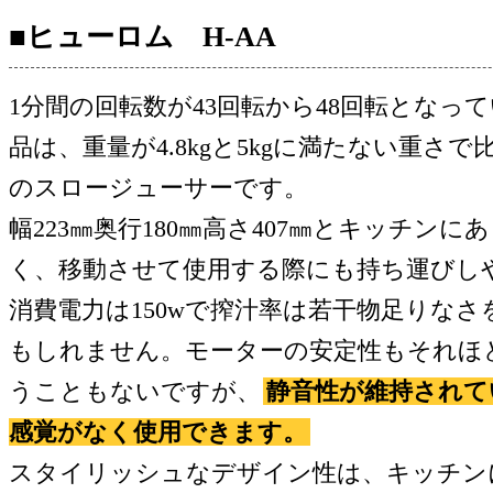
■ヒューロム H-AA
1分間の回転数が43回転から48回転となっ
品は、重量が4.8kgと5kgに満たない重さ
のスロージューサーです。
幅223㎜奥行180㎜高さ407㎜とキッチン
く、移動させて使用する際にも持ち運びし
消費電力は150wで搾汁率は若干物足りな
もしれません。モーターの安定性もそれほ
うこともないですが、
静音性が維持されて
感覚がなく使用できます。
スタイリッシュなデザイン性は、キッチン