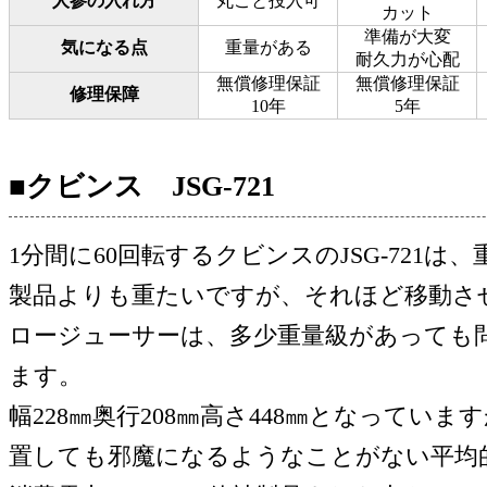
人参の入れ方
丸ごと投入可
カット
準備が大変
気になる点
重量がある
耐久力が心配
無償修理保証
無償修理保証
修理保障
10年
5年
■クビンス JSG-721
1分間に60回転するクビンスのJSG-721は、重
製品よりも重たいですが、それほど移動さ
ロージューサーは、多少重量級があっても
ます。
幅228㎜奥行208㎜高さ448㎜となってい
置しても邪魔になるようなことがない平均